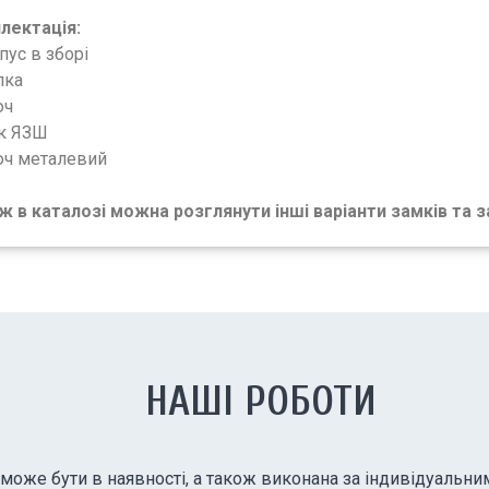
лектація:
пус в зборі
лка
юч
ик ЯЗШ
юч металевий
ж в каталозі можна розглянути інші варіанти замків та 
НАШІ РОБОТИ
може бути в наявності, а також виконана за індивідуальн