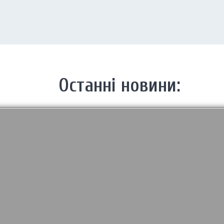
Останні новини:
Лазерна різка металу
Пропонуємо послугу лазерної різки металу та металообробки