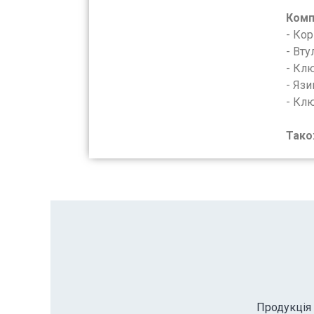
Комп
- Кор
- Вту
- Кл
- Яз
- Кл
Тако
Продукція 