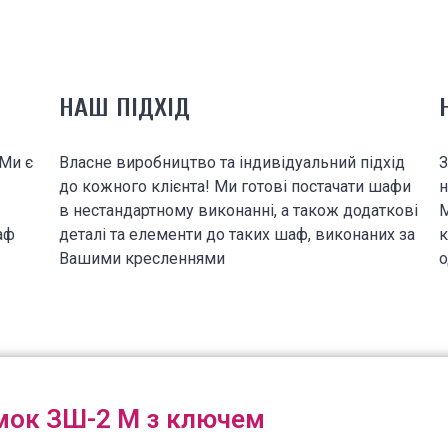
НАШ ПІДХІД
 Ми є
Власне виробництво та індивідуальний підхід
З
до кожного клієнта! Ми готові постачати шафи
н
в нестандартному виконанні, а також додаткові
М
аф
деталі та елементи до таких шаф, виконаних за
к
Вашими кресленнями
о
мок ЗШ-2 М з ключем