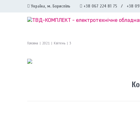
Україна, м. Бориспіль
+38 067 224 81 75 / +38 09
Головна
|
2021
|
Квітень
|
3
Ко