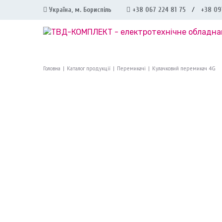
Україна, м. Бориспіль
+38 067 224 81 75 / +38 09
Головна
|
Каталог продукції
|
Перемикачі
|
Кулачковий перемикач 4G